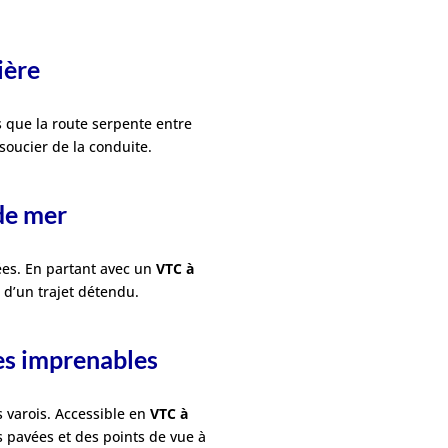
ière
s que la route serpente entre
soucier de la conduite.
 de mer
ées. En partant avec un
VTC à
 d’un trajet détendu.
ues imprenables
s varois. Accessible en
VTC à
 pavées et des points de vue à